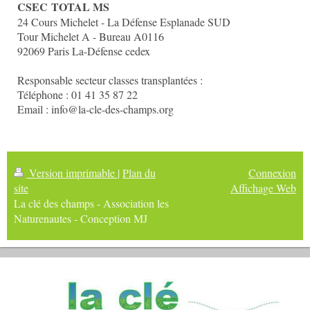
CSEC
TOTAL MS
24 Cours Michelet - La Défense Esplanade SUD
Tour Michelet A - Bureau A0116
92069 Paris La-Défense cedex
Responsable secteur classes transplantées :
Téléphone : 01 41 35 87 22
Email : info@la-cle-des-champs.org
Version imprimable
|
Plan du
Connexion
site
Affichage Web
La clé des champs - Association les
Naturenautes - Conception MJ