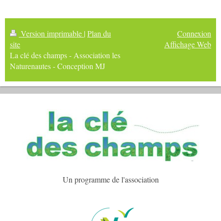
Version imprimable
|
Plan du
Connexion
site
Affichage Web
La clé des champs - Association les
Naturenautes - Conception MJ
Un programme de l'association