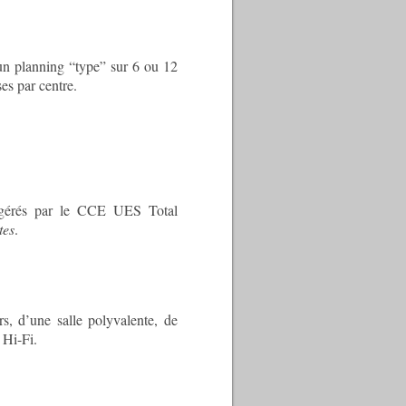
 un planning “type” sur 6 ou 12
es par centre.
e gérés par le CCE UES Total
tes
.
rs, d’une salle polyvalente, de
 Hi-Fi.