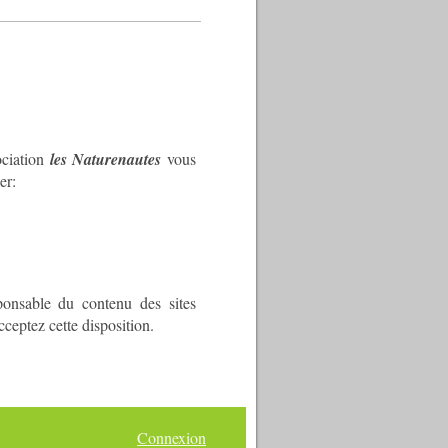
ociation
les Naturenautes
vous
er:
ponsable du contenu des sites
cceptez cette disposition.
Connexion